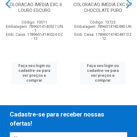
COLORACAO IMEDIA EXC 6
COLORACAO IMEDIA EXC 6.7
LOURO ESCURO
CHOCOLATE PURO
Código: 10511
Código: 13723
Embalagem: 7896014140527 UN
Embalagem: 7896014182480 UN
- 1
- 1
Emb. Caixa: 17896014140524 DZ
Emb. Caixa: 17896014182487 DZ
- 12
- 12
Faça seu login ou
Faça seu login ou
cadastre-se para
cadastre-se para
ver preços e
ver preços e
comprar
comprar
Cadastre-se para receber nossas
ofertas!