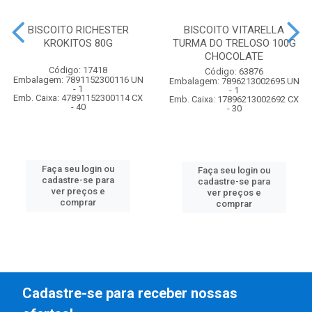
BISCOITO RICHESTER
BISCOITO VITARELLA
KROKITOS 80G
TURMA DO TRELOSO 100G
CHOCOLATE
Código: 17418
Código: 63876
Embalagem: 7891152300116 UN
Embalagem: 7896213002695 UN
- 1
- 1
Emb. Caixa: 47891152300114 CX
Emb. Caixa: 17896213002692 CX
- 40
- 30
Faça seu login ou
Faça seu login ou
cadastre-se para
cadastre-se para
ver preços e
ver preços e
comprar
comprar
Cadastre-se para receber nossas