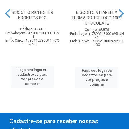
BISCOITO RICHESTER
BISCOITO VITARELLA
KROKITOS 80G
TURMA DO TRELOSO 100G
CHOCOLATE
Código: 17418
Código: 63876
Embalagem: 7891152300116 UN
Embalagem: 7896213002695 UN
- 1
- 1
Emb. Caixa: 47891152300114 CX
Emb. Caixa: 17896213002692 CX
- 40
- 30
Faça seu login ou
Faça seu login ou
cadastre-se para
cadastre-se para
ver preços e
ver preços e
comprar
comprar
Cadastre-se para receber nossas