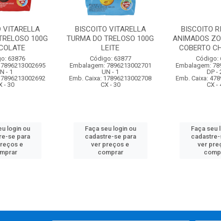
O VITARELLA
BISCOITO VITARELLA
BISCOITO R
TRELOSO 100G
TURMA DO TRELOSO 100G
ANIMADOS ZOO
COLATE
LEITE
COBERTO C
o: 63876
Código: 63877
Código:
 7896213002695
Embalagem: 7896213002701
Embalagem: 78
N - 1
UN - 1
DP - 
 17896213002692
Emb. Caixa: 17896213002708
Emb. Caixa: 47
X - 30
CX - 30
CX - 
u login ou
Faça seu login ou
Faça seu 
re-se para
cadastre-se para
cadastre-
preços e
ver preços e
ver pre
mprar
comprar
comp