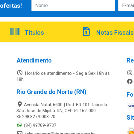
ofertas!
Títulos
Notas Fiscais
Atendimento
Re
Horário de atendimento - Seg a Sex | 8h às
18h
Rio Grande do Norte (RN)
Fo
Avenida Natal, 6600 | Rod. BR 101 Taborda
São José de Mipibú-RN, CEP 59.162-000
35.298.827/0003-70
Si
(84) 99709-9737