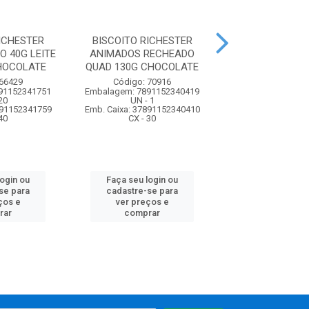
ICHESTER
BISCOITO RICHESTER
BISCOITO VIT
 40G LEITE
ANIMADOS RECHEADO
TRELOSO REC
HOCOLATE
QUAD 130G CHOCOLATE
CLUBINHO QUAD
G C...
 66429
Código: 70916
91152341751
Embalagem: 7891152340419
Código: 71
20
UN - 1
Embalagem: 7896
891152341759
Emb. Caixa: 37891152340410
UN - 1
40
CX - 30
Emb. Caixa: 17896
CX - 30
login ou
Faça seu login ou
se para
cadastre-se para
Faça seu log
ços e
ver preços e
cadastre-se 
rar
comprar
ver preços
comprar