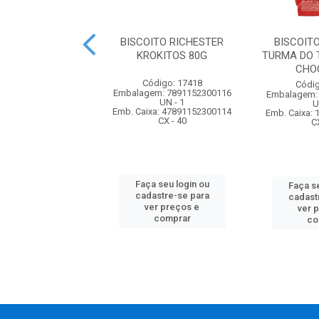
ITO VITARELLA
BISCOITO RICHESTER
BISCOIT
SO RECHEADO
KROKITOS 80G
TURMA DO 
HO QUADRADO130
CHO
G C...
Código: 17418
Códig
Embalagem: 7891152300116
Embalagem:
digo: 71559
UN - 1
U
m: 7896213003111
Emb. Caixa: 47891152300114
Emb. Caixa:
UN - 1
CX - 40
C
xa: 17896213003118
CX - 30
Faça seu login ou
Faça se
cadastre-se para
cadast
 seu login ou
ver preços e
ver 
astre-se para
comprar
co
er preços e
comprar