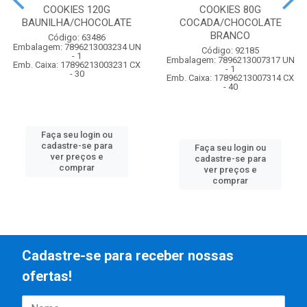
COOKIES 120G
COOKIES 80G
BAUNILHA/CHOCOLATE
COCADA/CHOCOLATE
BRANCO
Código: 63486
Embalagem: 7896213003234 UN
Código: 92185
- 1
Embalagem: 7896213007317 UN
Emb. Caixa: 17896213003231 CX
- 1
- 30
Emb. Caixa: 17896213007314 CX
- 40
Faça seu login ou
cadastre-se para
Faça seu login ou
ver preços e
cadastre-se para
comprar
ver preços e
comprar
Cadastre-se para receber nossas
ofertas!