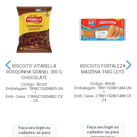
BISCOITO VITARELLA
BISCOITO FORTALEZA
ROSQUINHA GRANEL 300 G
MAIZENA 350G LEITE
CHOCOLATE
Código: 80542
Código: 82263
Embalagem: 7891152801484 UN
Embalagem: 7896213004835 UN
- 1
- 1
Emb. Caixa: 27891152801488 CX
Emb. Caixa: 17896213004832 CX
- 24
- 24
Faça seu login ou
Faça seu login ou
cadastre-se para
cadastre-se para
ver preços e