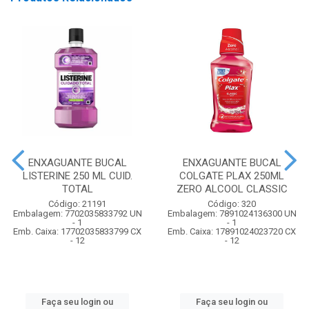
ENXAGUANTE BUCAL
ENXAGUANTE BUCAL
LISTERINE 250 ML CUID.
COLGATE PLAX 250ML
TOTAL
ZERO ALCOOL CLASSIC
Código: 21191
Código: 320
Embalagem: 7702035833792 UN
Embalagem: 7891024136300 UN
- 1
- 1
Emb. Caixa: 17702035833799 CX
Emb. Caixa: 17891024023720 CX
- 12
- 12
Faça seu login ou
Faça seu login ou