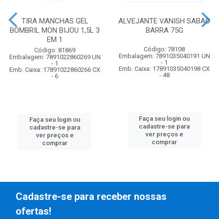
TIRA MANCHAS GEL
ALVEJANTE VANISH SABAO
BOMBRIL MON BIJOU 1,5L 3
BARRA 75G
EM 1
Código: 78108
Código: 81869
Embalagem: 7891035040191 UN
Embalagem: 7891022860269 UN
- 1
- 1
Emb. Caixa: 17891035040198 CX
Emb. Caixa: 17891022860266 CX
- 48
- 6
Faça seu login ou
Faça seu login ou
cadastre-se para
cadastre-se para
ver preços e
ver preços e
comprar
comprar
Cadastre-se para receber nossas
ofertas!