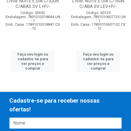
LIVRE NOITE E DIA C/32UN
LIVRE NOITE E DIA C/16UN
C/ABAS SV L+P/-
C/ABA SV LEV+P/-
Código: 53692
Código: 60129
Embalagem: 7891010518844 UN
Embalagem: 7891010607135 UN
- 1
- 1
Emb. Caixa: 17891010518841 CX
Emb. Caixa: 17891010607132 CX
- 12
- 12
Faça seu login ou
Faça seu login ou
cadastre-se para
cadastre-se para
ver preços e
ver preços e
comprar
comprar
Cadastre-se para receber nossas
ofertas!