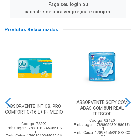
Faça seu login ou
cadastre-se para ver preços e comprar
Produtos Relacionados
ABSORVENTE SOFY COM
ABSORVENTE INT OB. PRO
ABAS COM 8UN REAL
COMFORT C/16 L+ P- MEDIO
FRESCOR
Código: 92120
Código: 72393
Embalagem: 7898656391886 UN
Embalagem: 7891010245085 UN
- 1
- 1
Emb. Caixa: 17898656391883 CX
Emb. Caixa: 17891010245082 CX