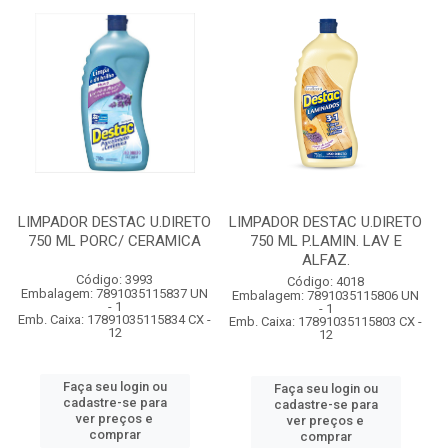
LIMPADOR DESTAC U.DIRETO
LIMPADOR DESTAC U.DIRETO
750 ML PORC/ CERAMICA
750 ML P.LAMIN. LAV E
ALFAZ.
Código: 3993
Código: 4018
Embalagem: 7891035115837 UN
Embalagem: 7891035115806 UN
- 1
- 1
Emb. Caixa: 17891035115834 CX -
Emb. Caixa: 17891035115803 CX -
12
12
Faça seu login ou
Faça seu login ou
cadastre-se para
cadastre-se para
ver preços e
ver preços e
comprar
comprar