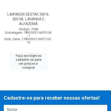
LIMPADOR DESTAC REFIL
500 ML LAVANDA E
ALFAZEMA
Código: 7548
Embalagem: 7891035116070 UN
- 1
Emb. Caixa: 17891035116077 CX -
12
Faça seu login ou
cadastre-se para
ver preços e
comprar
Cadastre-se para receber nossas ofertas!