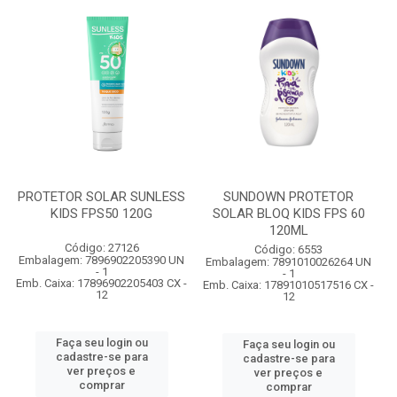
PROTETOR SOLAR SUNLESS
SUNDOWN PROTETOR
KIDS FPS50 120G
SOLAR BLOQ KIDS FPS 60
120ML
Código: 27126
Código: 6553
Embalagem: 7896902205390 UN
Embalagem: 7891010026264 UN
- 1
- 1
Emb. Caixa: 17896902205403 CX -
Emb. Caixa: 17891010517516 CX -
12
12
Faça seu login ou
Faça seu login ou
cadastre-se para
cadastre-se para
ver preços e
ver preços e
comprar
comprar