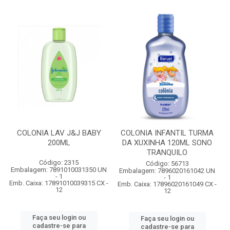
COLONIA LAV J&J BABY
COLONIA INFANTIL TURMA
200ML
DA XUXINHA 120ML SONO
TRANQUILO
Código: 2315
Código: 56713
Embalagem: 7891010031350 UN
Embalagem: 7896020161042 UN
- 1
- 1
Emb. Caixa: 17891010039315 CX -
Emb. Caixa: 17896020161049 CX -
12
12
Faça seu login ou
Faça seu login ou
cadastre-se para
cadastre-se para