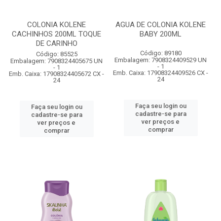
COLONIA KOLENE
AGUA DE COLONIA KOLENE
CACHINHOS 200ML TOQUE
BABY 200ML
DE CARINHO
Código: 89180
Código: 85525
Embalagem: 7908324409529 UN
Embalagem: 7908324405675 UN
- 1
- 1
Emb. Caixa: 17908324409526 CX -
Emb. Caixa: 17908324405672 CX -
24
24
Faça seu login ou
Faça seu login ou
cadastre-se para
cadastre-se para
ver preços e
ver preços e
comprar
comprar