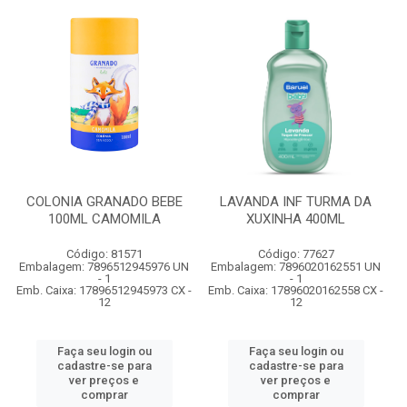
COLONIA GRANADO BEBE
LAVANDA INF TURMA DA
100ML CAMOMILA
XUXINHA 400ML
Código: 81571
Código: 77627
Embalagem: 7896512945976 UN
Embalagem: 7896020162551 UN
- 1
- 1
Emb. Caixa: 17896512945973 CX -
Emb. Caixa: 17896020162558 CX -
12
12
Faça seu login ou
Faça seu login ou
cadastre-se para
cadastre-se para
ver preços e
ver preços e
comprar
comprar