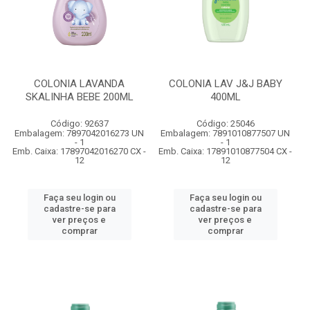
COLONIA LAVANDA
COLONIA LAV J&J BABY
SKALINHA BEBE 200ML
400ML
Código: 92637
Código: 25046
Embalagem: 7897042016273 UN
Embalagem: 7891010877507 UN
- 1
- 1
Emb. Caixa: 17897042016270 CX -
Emb. Caixa: 17891010877504 CX -
12
12
Faça seu login ou
Faça seu login ou
cadastre-se para
cadastre-se para
ver preços e
ver preços e
comprar
comprar