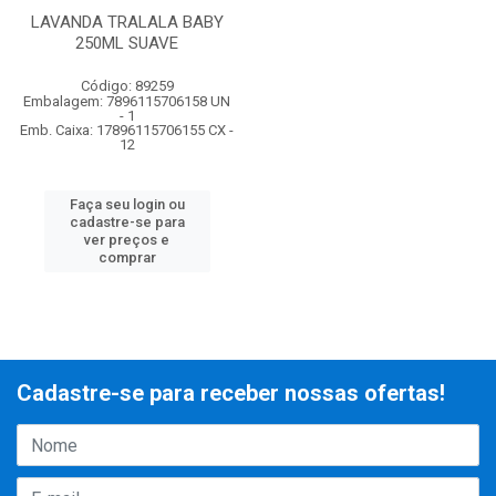
LAVANDA TRALALA BABY
250ML SUAVE
Código: 89259
Embalagem: 7896115706158 UN
- 1
Emb. Caixa: 17896115706155 CX -
12
Faça seu login ou
cadastre-se para
ver preços e
comprar
Cadastre-se para receber nossas ofertas!