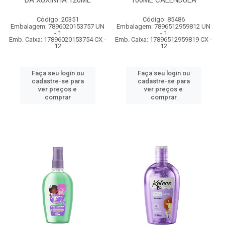
DA XUXINHA 120ML
100ML CALENDULA
Código: 20351
Código: 85486
Embalagem: 7896020153757 UN
Embalagem: 7896512959812 UN
- 1
- 1
Emb. Caixa: 17896020153754 CX -
Emb. Caixa: 17896512959819 CX -
12
12
Faça seu login ou
Faça seu login ou
cadastre-se para
cadastre-se para
ver preços e
ver preços e
comprar
comprar