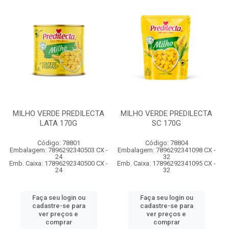
MILHO VERDE PREDILECTA
MILHO VERDE PREDILECTA
LATA 170G
SC 170G
Código: 78801
Código: 78804
Embalagem: 7896292340503 CX -
Embalagem: 7896292341098 CX -
24
32
Emb. Caixa: 17896292340500 CX -
Emb. Caixa: 17896292341095 CX -
24
32
Faça seu login ou
Faça seu login ou
cadastre-se para
cadastre-se para
ver preços e
ver preços e
comprar
comprar