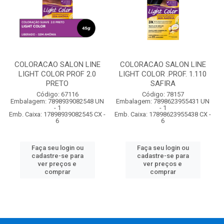
COLORACAO SALON LINE
COLORACAO SALON LINE
LIGHT COLOR PROF 2.0
LIGHT COLOR .PROF. 1.110
PRETO
SAFIRA
Código: 67116
Código: 78157
Embalagem: 7898939082548 UN
Embalagem: 7898623955431 UN
- 1
- 1
Emb. Caixa: 17898939082545 CX -
Emb. Caixa: 17898623955438 CX -
6
6
Faça seu login ou
Faça seu login ou
cadastre-se para
cadastre-se para
ver preços e
ver preços e
comprar
comprar