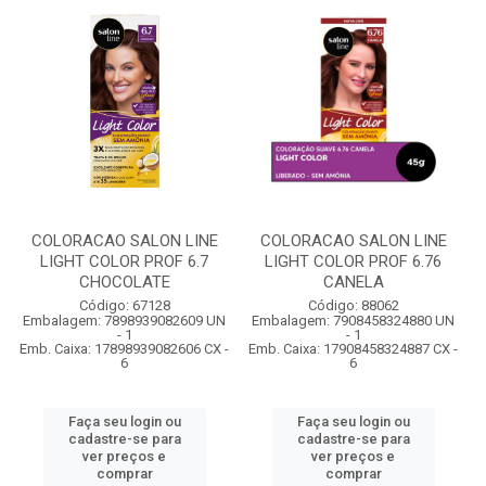
COLORACAO SALON LINE
COLORACAO SALON LINE
LIGHT COLOR PROF 6.7
LIGHT COLOR PROF 6.76
CHOCOLATE
CANELA
Código: 67128
Código: 88062
Embalagem: 7898939082609 UN
Embalagem: 7908458324880 UN
- 1
- 1
Emb. Caixa: 17898939082606 CX -
Emb. Caixa: 17908458324887 CX -
6
6
Faça seu login ou
Faça seu login ou
cadastre-se para
cadastre-se para
ver preços e
ver preços e
comprar
comprar