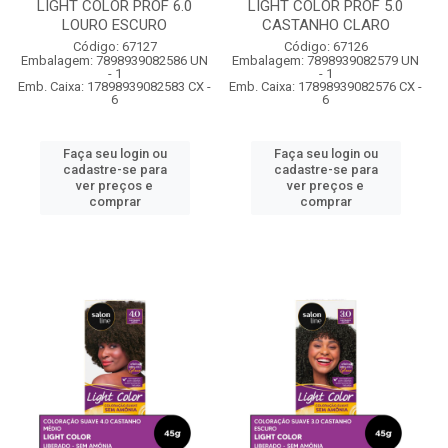
LIGHT COLOR PROF 6.0
LIGHT COLOR PROF 5.0
LOURO ESCURO
CASTANHO CLARO
Código: 67127
Código: 67126
Embalagem: 7898939082586 UN
Embalagem: 7898939082579 UN
- 1
- 1
Emb. Caixa: 17898939082583 CX -
Emb. Caixa: 17898939082576 CX -
6
6
Faça seu login ou
Faça seu login ou
cadastre-se para
cadastre-se para
ver preços e
ver preços e
comprar
comprar