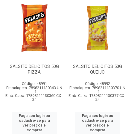
SALSITO DELICITOS 50G
SALSITO DELICITOS 50G
PIZZA
QUEIJO
Código: 48991
Código: 48992
Embalagem: 7898211130363 UN
Embalagem: 7898211130370 UN
- 1
- 1
Emb. Caixa: 17898211130360 CX -
Emb. Caixa: 17898211130377 CX -
24
24
Faça seu login ou
Faça seu login ou
cadastre-se para
cadastre-se para
ver preços e
ver preços e
comprar
comprar