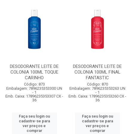
DESODORANTE LEITE DE
DESODORANTE LEITE DE
COLONIA 100ML TOQUE
COLONIA 100ML FINAL
CARINHO
FANTASTIC
Código: 873
Código: 870
Embalagem: 7896235353300 UN
Embalagem: 7896235353263 UN
- 1
- 1
Emb. Caixa: 17896235353307 CX -
Emb. Caixa: 17896235353260 CX -
36
36
Faça seu login ou
Faça seu login ou
cadastre-se para
cadastre-se para
ver preços e
ver preços e
comprar
comprar