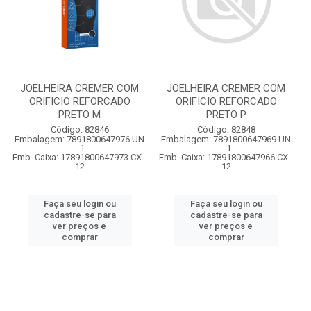
JOELHEIRA CREMER COM
JOELHEIRA CREMER COM
ORIFICIO REFORCADO
ORIFICIO REFORCADO
PRETO M
PRETO P
Código: 82846
Código: 82848
Embalagem: 7891800647976 UN
Embalagem: 7891800647969 UN
- 1
- 1
Emb. Caixa: 17891800647973 CX -
Emb. Caixa: 17891800647966 CX -
12
12
Faça seu login ou
Faça seu login ou
cadastre-se para
cadastre-se para
ver preços e
ver preços e
comprar
comprar