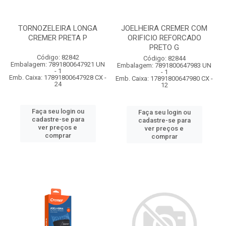
TORNOZELEIRA LONGA
JOELHEIRA CREMER COM
CREMER PRETA P
ORIFICIO REFORCADO
PRETO G
Código: 82842
Código: 82844
Embalagem: 7891800647921 UN
Embalagem: 7891800647983 UN
- 1
- 1
Emb. Caixa: 17891800647928 CX -
Emb. Caixa: 17891800647980 CX -
24
12
Faça seu login ou
Faça seu login ou
cadastre-se para
cadastre-se para
ver preços e
ver preços e
comprar
comprar