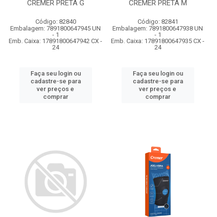
CREMER PRETA G
CREMER PRETA M
Código: 82840
Código: 82841
Embalagem: 7891800647945 UN
Embalagem: 7891800647938 UN
- 1
- 1
Emb. Caixa: 17891800647942 CX -
Emb. Caixa: 17891800647935 CX -
24
24
Faça seu login ou
Faça seu login ou
cadastre-se para
cadastre-se para
ver preços e
ver preços e
comprar
comprar