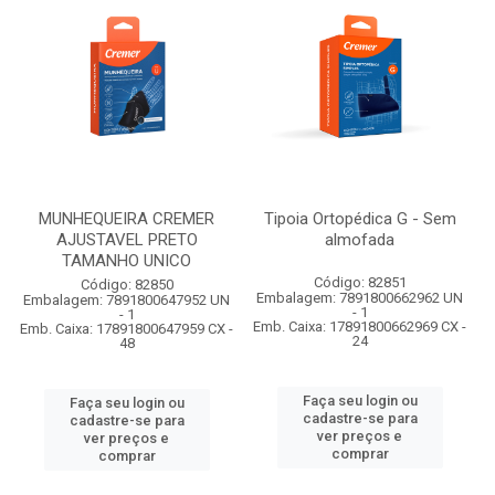
MUNHEQUEIRA CREMER
Tipoia Ortopédica G - Sem
AJUSTAVEL PRETO
almofada
TAMANHO UNICO
Código: 82851
Código: 82850
Embalagem: 7891800662962 UN
Embalagem: 7891800647952 UN
- 1
- 1
Emb. Caixa: 17891800662969 CX -
Emb. Caixa: 17891800647959 CX -
24
48
Faça seu login ou
Faça seu login ou
cadastre-se para
cadastre-se para
ver preços e
ver preços e
comprar
comprar