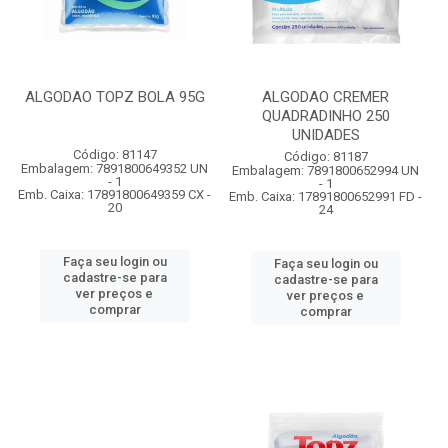
ALGODAO TOPZ BOLA 95G
ALGODAO CREMER
QUADRADINHO 250
UNIDADES
Código: 81147
Código: 81187
Embalagem: 7891800649352 UN
Embalagem: 7891800652994 UN
- 1
- 1
Emb. Caixa: 17891800649359 CX -
Emb. Caixa: 17891800652991 FD -
20
24
Faça seu login ou
Faça seu login ou
cadastre-se para
cadastre-se para
ver preços e
ver preços e
comprar
comprar