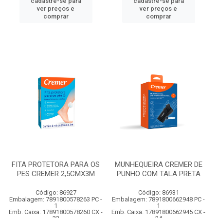
cadastre-se para
cadastre-se para
ver preços e
ver preços e
comprar
comprar
FITA PROTETORA PARA OS
MUNHEQUEIRA CREMER DE
PES CREMER 2,5CMX3M
PUNHO COM TALA PRETA
Código: 86927
Código: 86931
Embalagem: 7891800578263 PC -
Embalagem: 7891800662948 PC -
1
1
Emb. Caixa: 17891800578260 CX -
Emb. Caixa: 17891800662945 CX -