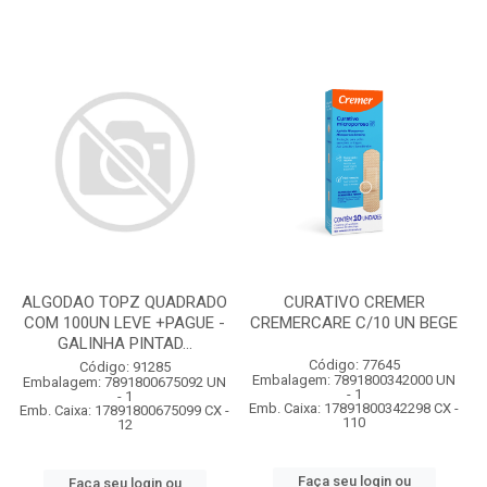
ALGODAO TOPZ QUADRADO
CURATIVO CREMER
COM 100UN LEVE +PAGUE -
CREMERCARE C/10 UN BEGE
GALINHA PINTAD...
Código: 77645
Código: 91285
Embalagem: 7891800342000 UN
Embalagem: 7891800675092 UN
- 1
- 1
Emb. Caixa: 17891800342298 CX -
Emb. Caixa: 17891800675099 CX -
110
12
Faça seu login ou
Faça seu login ou