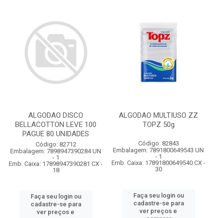
ALGODAO DISCO
ALGODAO MULTIUSO ZZ
BELLACOTTON LEVE 100
TOPZ 50g
PAGUE 80 UNIDADES
Código: 82843
Código: 82712
Embalagem: 7891800649543 UN
Embalagem: 7898947390284 UN
- 1
- 1
Emb. Caixa: 17891800649540 CX -
Emb. Caixa: 17898947390281 CX -
30
18
Faça seu login ou
Faça seu login ou
cadastre-se para
cadastre-se para
ver preços e
ver preços e