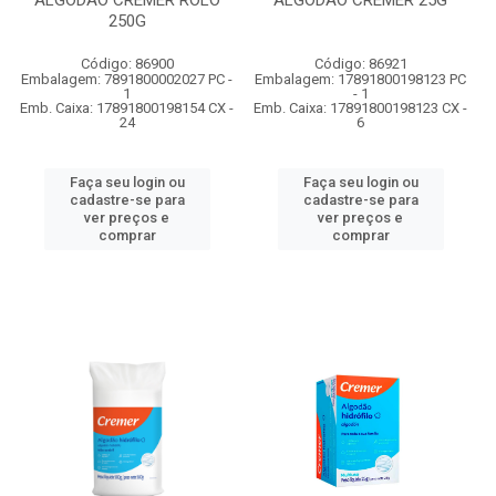
ALGODAO CREMER ROLO
ALGODAO CREMER 25G
250G
Código: 86900
Código: 86921
Embalagem: 7891800002027 PC -
Embalagem: 17891800198123 PC
1
- 1
Emb. Caixa: 17891800198154 CX -
Emb. Caixa: 17891800198123 CX -
24
6
Faça seu login ou
Faça seu login ou
cadastre-se para
cadastre-se para
ver preços e
ver preços e
comprar
comprar