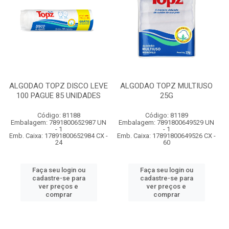
ALGODAO TOPZ DISCO LEVE
ALGODAO TOPZ MULTIUSO
100 PAGUE 85 UNIDADES
25G
Código: 81188
Código: 81189
Embalagem: 7891800652987 UN
Embalagem: 7891800649529 UN
- 1
- 1
Emb. Caixa: 17891800652984 CX -
Emb. Caixa: 17891800649526 CX -
24
60
Faça seu login ou
Faça seu login ou
cadastre-se para
cadastre-se para
ver preços e
ver preços e
comprar
comprar