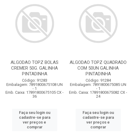
ALGODAO TOPZ BOLAS
ALGODAO TOPZ QUADRADO
CREMER 50G. GALINHA
COM 50UN GALINHA
PINTADINHA
PINTADINHA
Código: 91283
Código: 91284
Embalagem: 7891800675108 UN
Embalagem: 7891800675085 UN
- 1
- 1
Emb. Caixa: 17891800675105 CX -
Emb. Caixa: 17891800675082 CX -
36
24
Faça seu login ou
Faça seu login ou
cadastre-se para
cadastre-se para
ver preços e
ver preços e
comprar
comprar