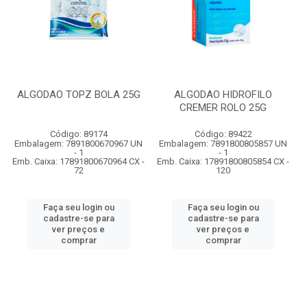
ALGODAO TOPZ BOLA 25G
ALGODAO HIDROFILO
CREMER ROLO 25G
Código: 89174
Código: 89422
Embalagem: 7891800670967 UN
Embalagem: 7891800805857 UN
- 1
- 1
Emb. Caixa: 17891800670964 CX -
Emb. Caixa: 17891800805854 CX -
72
120
Faça seu login ou
Faça seu login ou
cadastre-se para
cadastre-se para
ver preços e
ver preços e
comprar
comprar