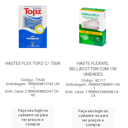
HASTES FLEX TOPZ C/ 75UN
HASTE FLEXIVEL
BELLACOTTON COM 150
UNIDADES
Código: 77640
Código: 82717
Embalagem: 7896004814162 UN
Embalagem: 7898947389691 UN
- 1
- 1
Emb. Caixa: 27896004802347 CX -
Emb. Caixa: 17898947389698 CX -
60
24
Faça seu login ou
Faça seu login ou
cadastre-se para
cadastre-se para
ver preços e
ver preços e
comprar
comprar