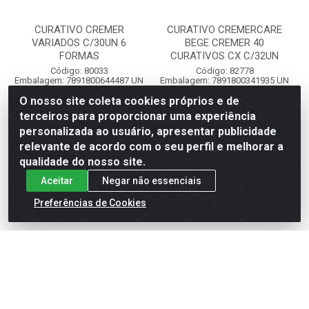
CURATIVO CREMER
CURATIVO CREMERCARE
VARIADOS C/30UN 6
BEGE CREMER 40
FORMAS
CURATIVOS CX C/32UN
Código: 80033
Código: 82778
Embalagem: 7891800644487 UN
Embalagem: 7891800341935 UN
- 1
- 1
Emb. Caixa: 17891800644484 CX -
Emb. Caixa: 17891800342335 CX -
O nosso site coleta cookies próprios e de
24
32
terceiros para proporcionar uma experiência
personalizada ao usuário, apresentar publicidade
Faça seu login ou
Faça seu login ou
relevante de acordo com o seu perfil e melhorar a
cadastre-se para
cadastre-se para
qualidade do nosso site.
ver preços e
ver preços e
comprar
comprar
Aceitar
Negar não essenciais
Preferências de Cookies
Cadastre-se para receber nossas ofertas!