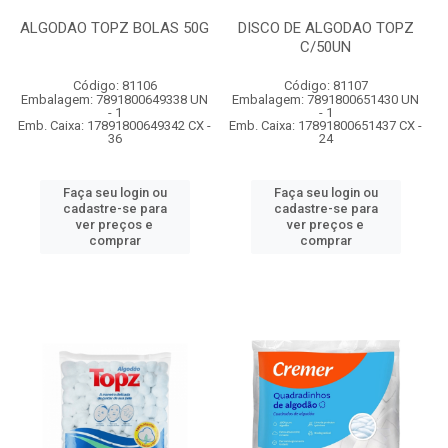
ALGODAO TOPZ BOLAS 50G
DISCO DE ALGODAO TOPZ
C/50UN
Código: 81106
Código: 81107
Embalagem: 7891800649338 UN
Embalagem: 7891800651430 UN
- 1
- 1
Emb. Caixa: 17891800649342 CX -
Emb. Caixa: 17891800651437 CX -
36
24
Faça seu login ou
Faça seu login ou
cadastre-se para
cadastre-se para
ver preços e
ver preços e
comprar
comprar