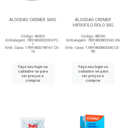
ALGODAO CREMER 500G
ALGODAO CREMER
HIFROFILO ROLO 50G
Código: 86923
Código: 88766
Embalagem: 7891800002034 PC -
Embalagem: 7891800805543 UN
1
- 1
Emb. Caixa: 17891800198161 CX -
Emb. Caixa: 17891800805540 CX -
16
80
Faça seu login ou
Faça seu login ou
cadastre-se para
cadastre-se para
ver preços e
ver preços e
comprar
comprar