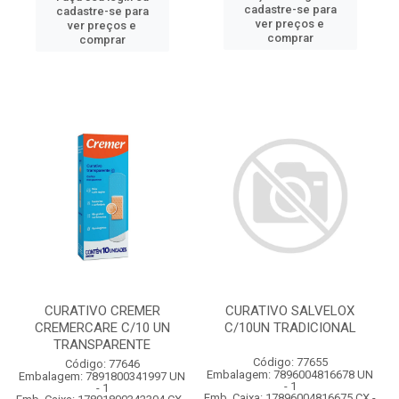
cadastre-se para
cadastre-se para
ver preços e
ver preços e
comprar
comprar
CURATIVO CREMER
CURATIVO SALVELOX
CREMERCARE C/10 UN
C/10UN TRADICIONAL
TRANSPARENTE
Código: 77655
Código: 77646
Embalagem: 7896004816678 UN
Embalagem: 7891800341997 UN
- 1
- 1
Emb. Caixa: 17896004816675 CX -